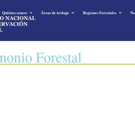
Quiénes somos
Áreas de trabajo
Regiones Forestales
No
monio Forestal