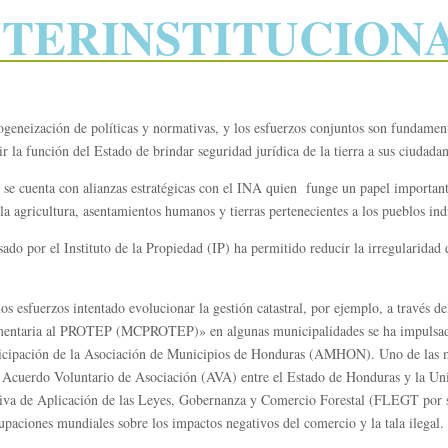
NTERINSTITUCION
ogeneización de políticas y normativas, y los esfuerzos conjuntos son fundament
r la función del Estado de brindar seguridad jurídica de la tierra a sus ciudada
 se cuenta con alianzas estratégicas con el INA quien funge un papel importante
a la agricultura, asentamientos humanos y tierras pertenecientes a los pueblos ind
 por el Instituto de la Propiedad (IP) ha permitido reducir la irregularidad de 
s esfuerzos intentado evolucionar la gestión catastral, por ejemplo, a través d
taria al PROTEP (MCPROTEP)» en algunas municipalidades se ha impulsado i
pación de la Asociación de Municipios de Honduras (AMHON). Uno de las más 
un Acuerdo Voluntario de Asociación (AVA) entre el Estado de Honduras y la Uni
ativa de Aplicación de las Leyes, Gobernanza y Comercio Forestal (FLEGT por s
paciones mundiales sobre los impactos negativos del comercio y la tala ilegal.