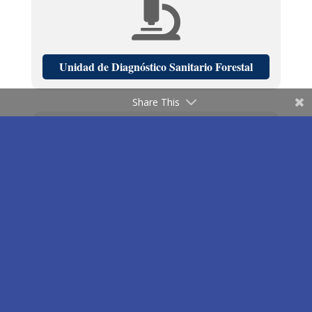

Unidad de Diagnóstico Sanitario Forestal
Share This
Unidad de Alerta Temprana y Monitoreo

Unidad de Prevención y Manejo de Plagas y
Enfermedades Forestales