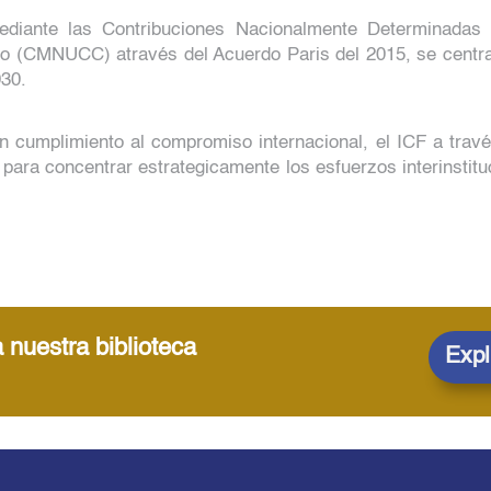
ediante las Contribuciones Nacionalmente Determinada
o (CMNUCC) através del Acuerdo Paris del 2015, se centra 
030.
án cumplimiento al compromiso internacional, el ICF a trav
ara concentrar estrategicamente los esfuerzos interinstit
 nuestra biblioteca
Expl