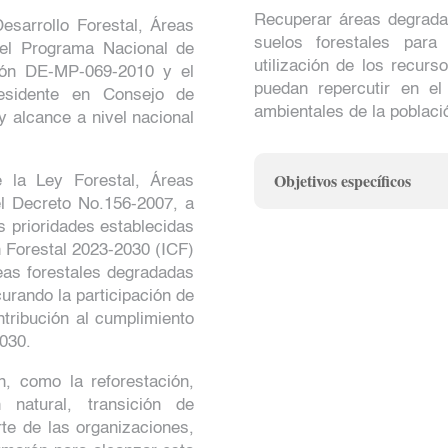
Recuperar áreas degradad
esarrollo Forestal, Áreas
suelos forestales para
 el Programa Nacional de
utilización de los recur
ión DE-MP-069-2010 y el
puedan repercutir en el
esidente en Consejo de
ambientales de la poblac
 alcance a nivel nacional
Objetivos específicos
 la Ley Forestal, Áreas
el Decreto No.156-2007, a
s prioridades establecidas
n Forestal 2023-2030 (ICF)
reas forestales degradadas
curando la participación de
tribución al cumplimiento
2030.
n, como la reforestación,
n natural, transición de
te de las organizaciones,