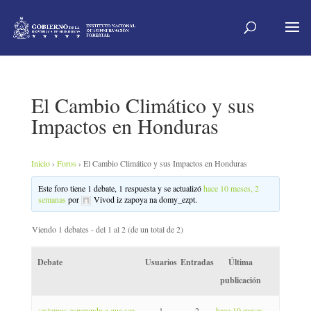
El Cambio Climático y sus
Impactos en Honduras
Inicio
›
Foros
›
El Cambio Climático y sus Impactos en Honduras
Este foro tiene 1 debate, 1 respuesta y se actualizó
hace 10 meses, 2
semanas
por
Vivod iz zapoya na domy_ezpt
.
Viendo 1 debates - del 1 al 2 (de un total de 2)
Debate
Usuarios
Entradas
Última
publicación
¿estamos esperando a que sea
1
2
hace 10 meses,