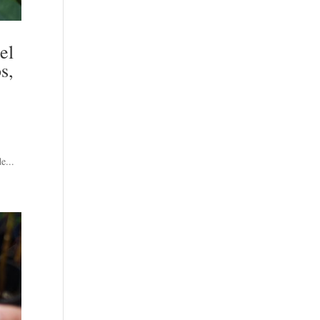
el
s,
e...