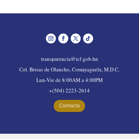
transparencia@icf.gob.hn
Col. Brisas de Olancho, Comayaguela, M.D.C.
Lun-Vie de 8:00AM a 4:00PM
+(504) 2223-2614
Contacto