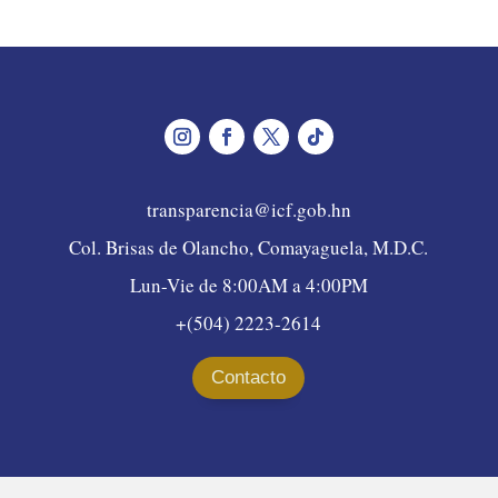
transparencia@icf.gob.hn
Col. Brisas de Olancho, Comayaguela, M.D.C.
Lun-Vie de 8:00AM a 4:00PM
+(504) 2223-2614
Contacto