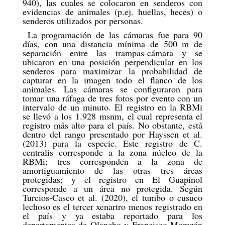
940), las cuales se colocaron en senderos con
evidencias de animales (p.ej. huellas, heces) o
senderos utilizados por personas.
La programación de las cámaras fue para 90
días, con una distancia mínima de 500 m de
separación entre las trampas-cámara y se
ubicaron en una posición perpendicular en los
senderos para maximizar la probabilidad de
capturar en la imagen todo el flanco de los
animales. Las cámaras se configuraron para
tomar una ráfaga de tres fotos por evento con un
intervalo de un minuto. El registro en la RBMi
se llevó a los 1.928 msnm, el cual representa el
registro más alto para el país. No obstante, está
dentro del rango presentado por Hayssen et al.
(2013) para la especie. Este registro de C.
centralis corresponde a la zona núcleo de la
RBMi; tres corresponden a la zona de
amortiguamiento de las otras tres áreas
protegidas; y el registro en El Guapinol
corresponde a un área no protegida. Según
Turcios-Casco et al. (2020), el tumbo o cusuco
lechoso es el tercer xenartro menos registrado en
el país y ya estaba reportado para los
departamentos de Olancho y Francisco Morazán